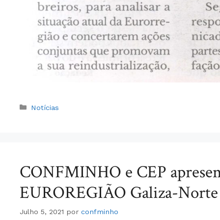
Categorias
Notícias
CONFMINHO e CEP apresentam
EUROREGIÃO Galiza-Norte d
Julho 5, 2021
por
confminho