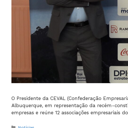
O Presidente da CEVAL (Confederação Empresarial
Albuquerque, em representação da recém-consti
empresas e reúne 12 associações empresariais d
Categorias
Notícias